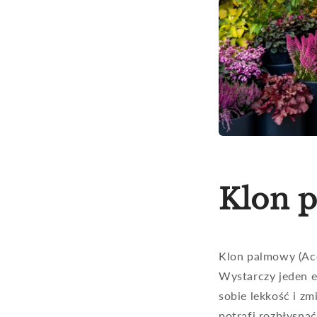
Klon 
Klon palmowy (Ace
Wystarczy jeden e
sobie lekkość i zm
potrafi rozbłysnąć