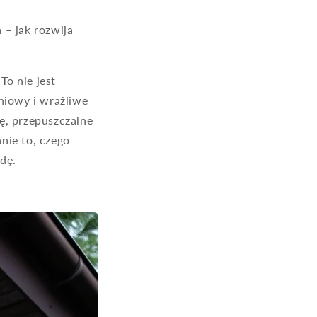
 – jak rozwija
o nie jest
eniowy i wrażliwe
ę, przepuszczalne
nie to, czego
odę.