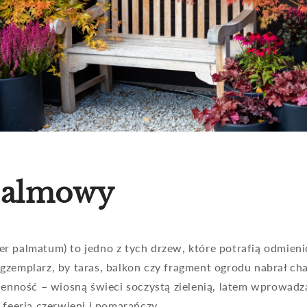
palmowy
r palmatum) to jedno z tych drzew, które potrafią odmieni
gzemplarz, by taras, balkon czy fragment ogrodu nabrał ch
ienność – wiosną świeci soczystą zielenią, latem wprowadza
 feerią czerwieni i pomarańczy.