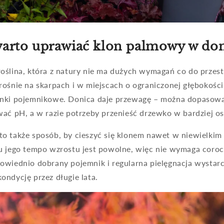
warto uprawiać klon palmowy w do
oślina, która z natury nie ma dużych wymagań co do przest
ośnie na skarpach i w miejscach o ograniczonej głębokości 
unki pojemnikowe. Donica daje przewagę – można dopasowa
wać pH, a w razie potrzeby przenieść drzewko w bardziej os
o także sposób, by cieszyć się klonem nawet w niewielkim 
u jego tempo wzrostu jest powolne, więc nie wymaga coro
owiednio dobrany pojemnik i regularna pielęgnacja wystarcz
ondycję przez długie lata.