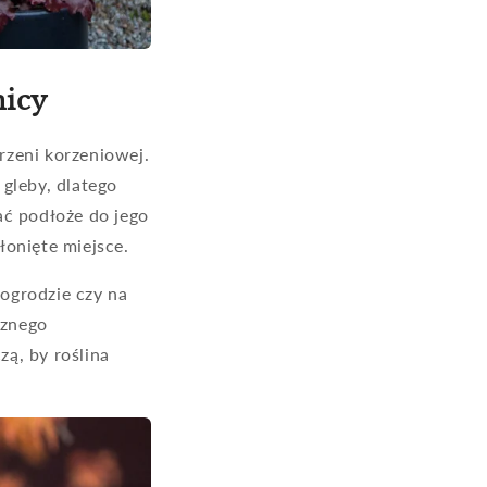
nicy
rzeni korzeniowej.
gleby, dlatego
ć podłoże do jego
łonięte miejsce.
ogrodzie czy na
cznego
ą, by roślina