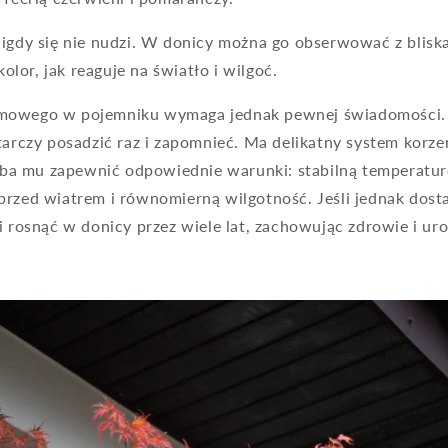
nigdy się nie nudzi. W donicy można go obserwować z bliska
 kolor, jak reaguje na światło i wilgoć.
mowego w pojemniku wymaga jednak pewnej świadomości. T
starczy posadzić raz i zapomnieć. Ma delikatny system korz
rzeba mu zapewnić odpowiednie warunki: stabilną temperatur
przed wiatrem i równomierną wilgotność. Jeśli jednak dosta
i rosnąć w donicy przez wiele lat, zachowując zdrowie i ur