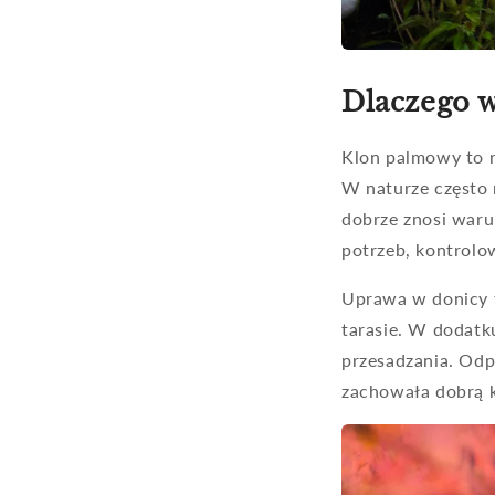
Dlaczego 
Klon palmowy to r
W naturze często r
dobrze znosi war
potrzeb, kontrolo
Uprawa w donicy t
tarasie. W dodatk
przesadzania. Odp
zachowała dobrą k