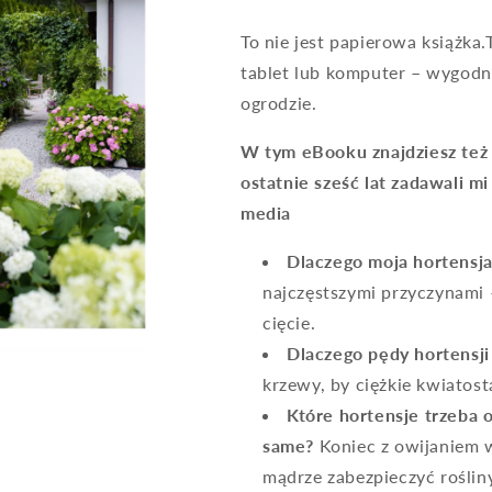
To nie jest papierowa książka.
tablet lub komputer – wygodn
ogrodzie.
W tym eBooku znajdziesz też 
ostatnie sześć lat zadawali m
media
Dlaczego moja hortensja
najczęstszymi przyczynami
cięcie.
Dlaczego pędy hortensji
krzewy, by ciężkie kwiatost
Które hortensje trzeba 
same?
Koniec z owijaniem w
mądrze zabezpieczyć roślin