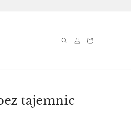
Zaloguj
Koszyk
się
bez tajemnic