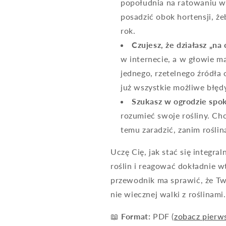
popołudnia na ratowaniu w
posadzić obok hortensji, że
rok.
Czujesz, że działasz „na 
w internecie, a w głowie ma
jednego, rzetelnego źródła 
już wszystkie możliwe błędy
Szukasz w ogrodzie spok
rozumieć swoje rośliny. Chc
temu zaradzić, zanim roślin
Uczę Cię, jak stać się integra
roślin i reagować dokładnie w
przewodnik ma sprawić, że Tw
nie wiecznej walki z roślinami.
📖
Format:
PDF (
zobacz pierws