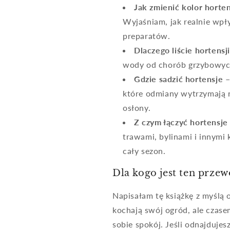
Jak zmienić kolor horten
Wyjaśniam, jak realnie wp
preparatów.
Dlaczego liście hortensj
wody od chorób grzybowyc
Gdzie sadzić hortensje 
które odmiany wytrzymają n
osłony.
Z czym łączyć hortensje
trawami, bylinami i innymi
cały sezon.
Dla kogo jest ten prze
Napisałam tę książkę z myślą 
kochają swój ogród, ale czase
sobie spokój. Jeśli odnajduje