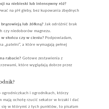
sji na niebieski lub intensywny róż?
ływać na pH gleby, bez kupowania zbędnych
i brązowieją lub żółkną?
Jak odróżnić brak
h czy niedoborów magnezu.
– w słońcu czy w cieniu?
Podpowiadam,
a „patelni”, a które wymagają pełnej
 na rabacie?
Gotowe zestawienia z
 krzewami, które wyglądają dobrze przez
wodnik?
o ogrodniczkach i ogrodnikach, którzy
m mają ochotę rzucić sekator w krzaki i dać
sz się w którymś z tych punktów, to pisałam