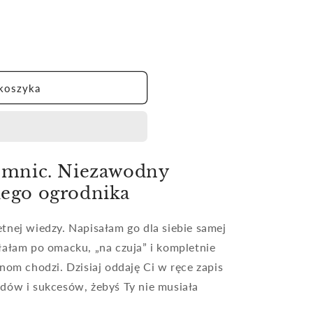
koszyka
jemnic. Niezawodny
dego ogrodnika
tnej wiedzy. Napisałam go dla siebie samej
łałam po omacku, „na czuja” i kompletnie
nom chodzi. Dzisiaj oddaję Ci w ręce zapis
dów i sukcesów, żebyś Ty nie musiała