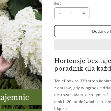
Ilość
Zmniejsz
Zwiększ
ilość
ilość
dla
dla
Hortensje
Hortensje
Dodaj do 
bez
bez
tajemnic
tajemnic
Hortensje bez ta
poradnik dla każ
Ten eBook to 370 stron konkre
z czasów, gdy w ogrodzie dzia
nie rozumiałam, o co tym rośli
moich 20 lat doświadczeń, błę
błądzić.