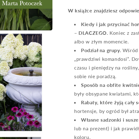
W książce znajdziesz odpowie
Kiedy i jak przycinać hor
– DLACZEGO.
Koniec z zas
albo w złym momencie.
Podział na grupy.
Wśród h
„prawdziwi komandosi”. Dowi
czasu i pieniędzy na rośli
sobie nie poradzą.
Sposób na obfite kwitni
były obsypane kwiatami, kt
Rabaty, które żyją cały 
hortensje, by ogród był atra
Własne sadzonki i susze
lub na prezent) i jak prawi
koloru.