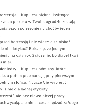
hortensją
– Kupujesz piękne, kwitnące
zym, a po roku w Twoim ogrodzie zostają
kania sezon po sezonie na choćby jeden
.
przed hortensją i nie wiesz: ciąć nisko?
e nie dotykać? Boisz się, że jednym
enia na cały rok (i słusznie, bo diabeł tkwi
aśnię).
ieniędzy
– Kupujesz odmiany, które
ecie, a potem przemarzają przy pierwszym
pełnym słońcu. Nauczę Cię wybierać
 a nie dla ładnej etykiety.
terest”, ale bez niewolniczej pracy
–
zachwycają, ale nie chcesz spędzać każdego