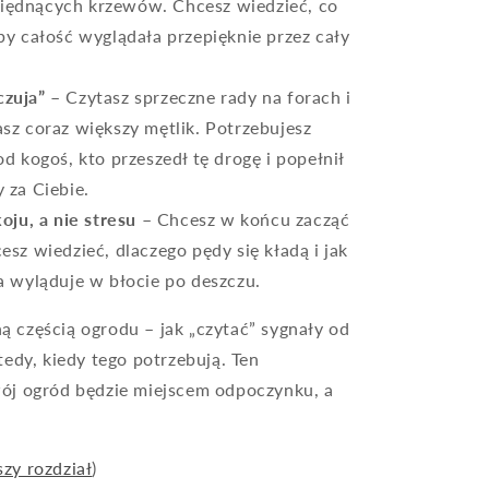
iędnących krzewów. Chcesz wiedzieć, co
by całość wyglądała przepięknie przez cały
czuja”
– Czytasz sprzeczne rady na forach i
sz coraz większy mętlik. Potrzebujesz
od kogoś, kto przeszedł tę drogę i popełnił
 za Ciebie.
oju, a nie stresu
– Chcesz w końcu zacząć
esz wiedzieć, dlaczego pędy się kładą i jak
a wyląduje w błocie po deszczu.
lną częścią ogrodu – jak „czytać” sygnały od
tedy, kiedy tego potrzebują. Ten
ój ogród będzie miejscem odpoczynku, a
zy rozdział
)