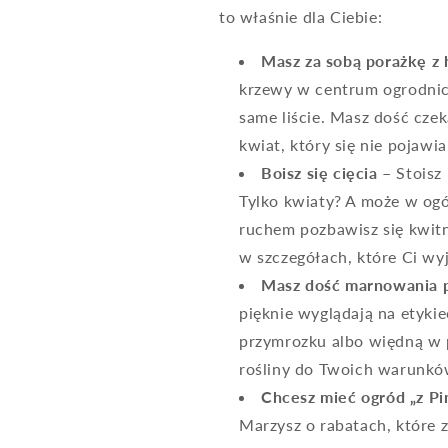
to właśnie dla Ciebie:
Masz za sobą porażkę z 
krzewy w centrum ogrodnic
same liście. Masz dość cze
kwiat, który się nie pojawia
Boisz się cięcia
– Stoisz 
Tylko kwiaty? A może w ogól
ruchem pozbawisz się kwitni
w szczegółach, które Ci wyj
Masz dość marnowania p
pięknie wyglądają na etyki
przymrozku albo więdną w 
rośliny do Twoich warunków,
Chcesz mieć ogród „z Pin
Marzysz o rabatach, które 