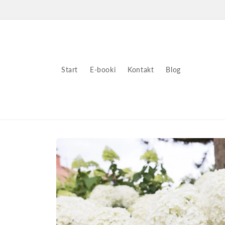
Przejdź
do
treści
Start
E-booki
Kontakt
Blog
Pomiń,
aby
przejść
do
informacji
o
produkcie