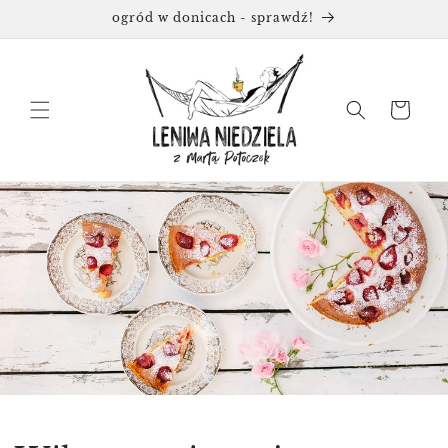
Przejdź
ogród w donicach - sprawdź!
do
treści
Koszyk