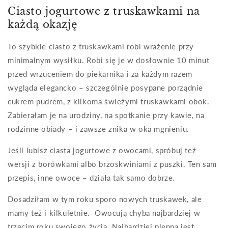
Ciasto jogurtowe z truskawkami na
każdą okazję
To szybkie ciasto z truskawkami robi wrażenie przy
minimalnym wysiłku. Robi się je w dosłownie 10 minut
przed wrzuceniem do piekarnika i za każdym razem
wygląda elegancko – szczególnie posypane porządnie
cukrem pudrem, z kilkoma świeżymi truskawkami obok.
Zabierałam je na urodziny, na spotkanie przy kawie, na
rodzinne obiady – i zawsze znika w oka mgnieniu.
Jeśli lubisz ciasta jogurtowe z owocami, spróbuj też
wersji z borówkami albo brzoskwiniami z puszki. Ten sam
przepis, inne owoce – działa tak samo dobrze.
Dosadziłam w tym roku sporo nowych truskawek, ale
mamy też i kilkuletnie. Owocują chyba najbardziej w
trzecim roku swojego życia. Najbardziej plenna jest