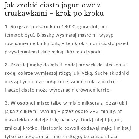
Jak zrobić ciasto jogurtowe z
truskawkami – krok po kroku
1. Rozgrzej piekarnik do 180°C
(góra-dół, bez
termoobiegu). Blaszkę wysmaruj masłem i wysyp
równomiernie bułką tartą – ten krok chroni ciasto przed
przywieraniem i daje ładną skórkę od spodu.
2. Przesiej mąkę
do miski, dodaj proszek do pieczenia i
sodę, dobrze wymieszaj rózgą lub łyżką. Suche składniki
muszą być dobrze połączone, zanim dodasz mokre –
inaczej ciasto może wyrosnąć nierównomiernie.
3. W osobnej misce
(albo w misie miksera z rózgą) ubij
jajka z cukrem i wanilią – przez około 2–3 minuty, aż
masa lekko zbieleje i się napuszy. Dodaj olej i jogurt,
zmiksuj krótko. Następnie powoli dodawaj mąkę i miksuj
tylko do połączenia – nie za długo, bo ciasto straci