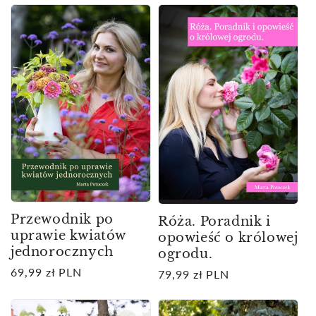
Przewodnik po
Róża. Poradnik i
uprawie kwiatów
opowieść o królowej
jednorocznych
ogrodu.
Cena
69,99 zł PLN
Cena
79,99 zł PLN
regularna
regularna