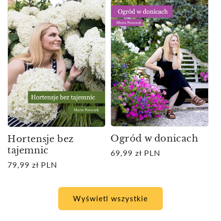
Ogród w donicach
Hortensje bez
tajemnic
Cena
69,99 zł PLN
regularna
Cena
79,99 zł PLN
regularna
Wyświetl wszystkie